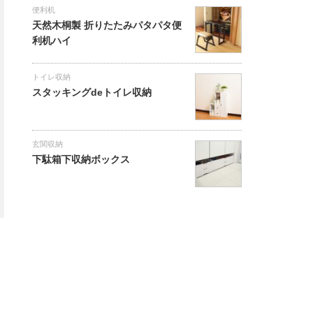
便利机
天然木桐製 折りたたみパタパタ便
利机ハイ
トイレ収納
スタッキングdeトイレ収納
玄関収納
下駄箱下収納ボックス