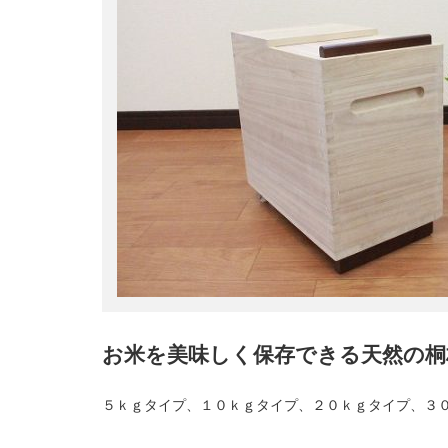
お米を美味しく保存できる天然の桐
５ｋｇタイプ、１０ｋｇタイプ、２０ｋｇタイプ、３