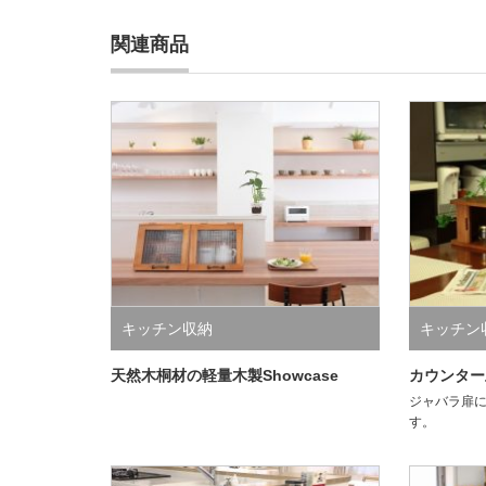
関連商品
キッチン収納
キッチン
天然木桐材の軽量木製Showcase
カウンター
ジャバラ扉
す。