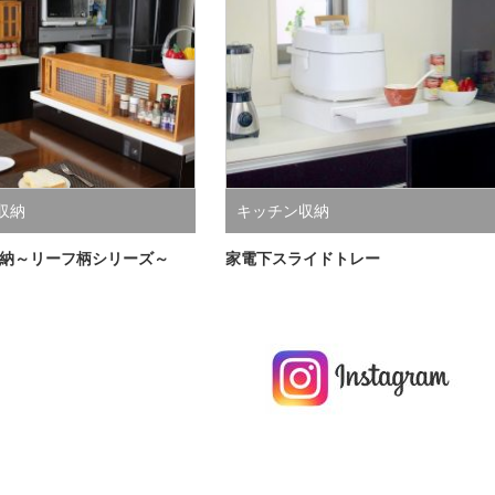
収納
キッチン収納
納～リーフ柄シリーズ～
家電下スライドトレー