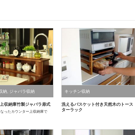
収納
,
ジャバラ収納
キッチン収納
上収納庫竹製ジャバラ扉式
洗えるバスケット付き天然木のトース
ターラック
になったカウンター上収納庫で