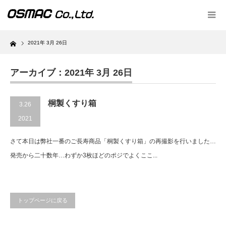
Home
2021年 3月 26日
アーカイブ：2021年 3月 26日
桐製くすり箱
3.26
2021
さて本日は弊社一番のご長寿商品「桐製くすり箱」の再撮影を行いました…
発売から二十数年…わずか3枚ほどのポジでよくここ...
トップページに戻る